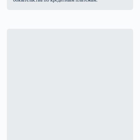
>10 лет
опыта в сфере ликвидации компаний
на 100%
безопасные и официальные способы закрытия